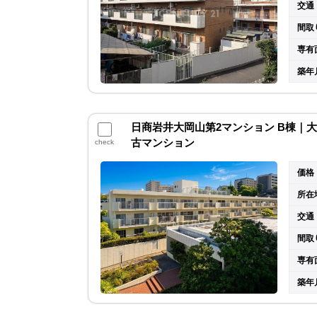
交通
間取
専有
築年
日商岩井大岡山第2マンション B棟｜大田
古マンション
check
価格
所在
交通
間取
専有
築年