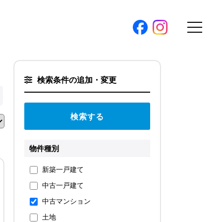
購入トップ
検索条件の追加・変更
条件から探す
地図から探す
（本社）
学区から探す
ス
町名から探す
物件種別
弊社限定物件
新築一戸建て
パノラマ特集
中古一戸建て
ソアヴィータシリーズ
報
中古マンション
開催中の現地販売会
土地
プ新卒採用