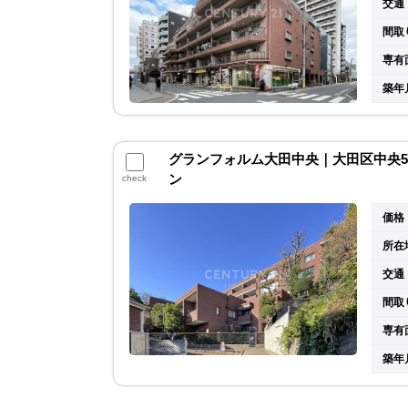
交通
間取
専有
築年
グランフォルム大田中央｜大田区中央5丁
ン
check
価格
所在
交通
間取
専有
築年