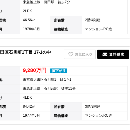
東急池上線 蒲田駅 徒歩7分
2LDK
り
46.56㎡
2階/4階建
面積
所在階
1978年3月
マンション/RC造
月
建物構造
区石川町1丁目 17-1の中
9,280万円
値下がり
東京都大田区石川町1丁目 17-1
地
東急池上線 石川台駅 徒歩11分
4LDK
り
84.42㎡
3階/3階建
面積
所在階
1977年5月
マンション/RC造
月
建物構造