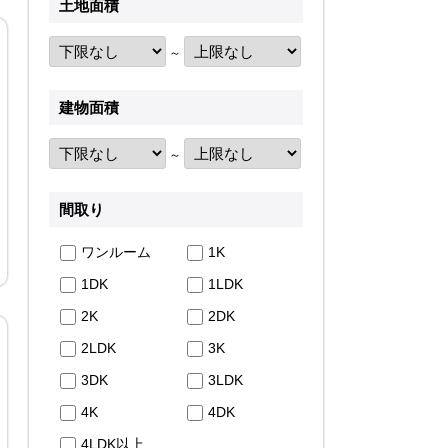
土地面積
～
建物面積
～
間取り
ワンルーム
1K
1DK
1LDK
2K
2DK
2LDK
3K
3DK
3LDK
4K
4DK
4LDK以上