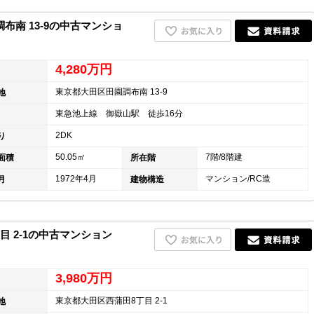
南 13-9の中古マンショ
4,280万円
東京都大田区田園調布南 13-9
地
東急池上線 御嶽山駅 徒歩16分
2DK
り
50.05㎡
7階/8階建
面積
所在階
1972年4月
マンション/RC造
月
建物構造
 2-1の中古マンション
3,980万円
東京都大田区西蒲田8丁目 2-1
地