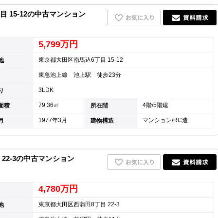
 15-12の中古マンション
5,799万円
東京都大田区南馬込6丁目 15-12
地
東急池上線 池上駅 徒歩23分
3LDK
り
79.36㎡
4階/5階建
面積
所在階
1977年3月
マンション/RC造
月
建物構造
22-3の中古マンション
4,780万円
東京都大田区西蒲田8丁目 22-3
地