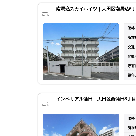
南馬込スカイハイツ｜大田区南馬込6丁目
check
価格
所在
交通
間取
専有
築年
インペリアル蒲田｜大田区西蒲田8丁目 
check
価格
所在