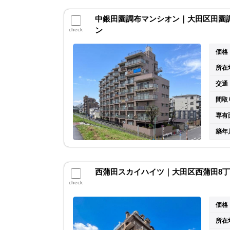
中銀田園調布マンシオン｜大田区田園調布
ン
check
価格
所在
交通
間取
専有
築年
西蒲田スカイハイツ｜大田区西蒲田8丁目
check
価格
所在