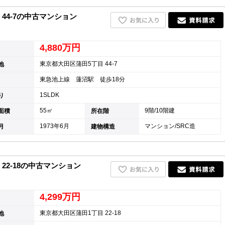
44-7の中古マンション
4,880万円
東京都大田区蒲田5丁目 44-7
地
東急池上線 蓮沼駅 徒歩18分
1SLDK
り
55㎡
9階/10階建
面積
所在階
1973年6月
マンション/SRC造
月
建物構造
22-18の中古マンション
4,299万円
東京都大田区蒲田1丁目 22-18
地