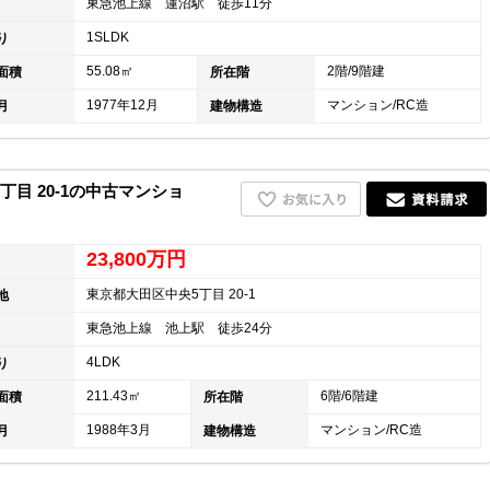
東急池上線 蓮沼駅 徒歩11分
1SLDK
り
55.08㎡
2階/9階建
面積
所在階
1977年12月
マンション/RC造
月
建物構造
目 20-1の中古マンショ
23,800万円
東京都大田区中央5丁目 20-1
地
東急池上線 池上駅 徒歩24分
4LDK
り
211.43㎡
6階/6階建
面積
所在階
1988年3月
マンション/RC造
月
建物構造