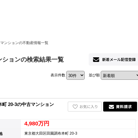
ホーム
中古マンションの不動産情報一覧
お知らせ
マンションの検索結果一覧
会社概要
表示件数
並び順
渋谷オフィス
中目黒オフィ
スタッフ紹介
 20-3の中古マンション
採用情
4,980万円
東京都大田区田園調布本町 20-3
地
スミカグルー