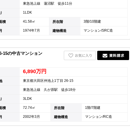
東急池上線 蓮沼駅 徒歩11分
1LDK
り
41.58㎡
3階/10階建
面積
所在階
1974年7月
マンション/SRC造
月
建物構造
6-15の中古マンション
6,890万円
東京都大田区仲池上1丁目 26-15
地
東急池上線 久が原駅 徒歩18分
3LDK
り
72.74㎡
1階/7階建
面積
所在階
2002年3月
マンション/RC造
月
建物構造