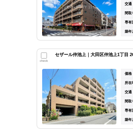
交通
間取
専有
築年
セザール仲池上｜大田区仲池上1丁目 2
check
価格
所在
交通
間取
専有
築年