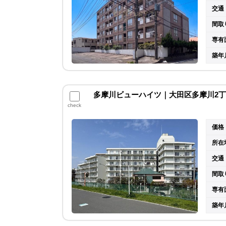
交通
間取
専有
築年
多摩川ビューハイツ｜大田区多摩川2丁目
check
価格
所在
交通
間取
専有
築年