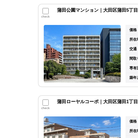
蒲田公園マンション｜大田区蒲田5丁目 
check
価格
所在
交通
間取
専有
築年
蒲田ローヤルコーポ｜大田区蒲田1丁目 
check
価格
所在