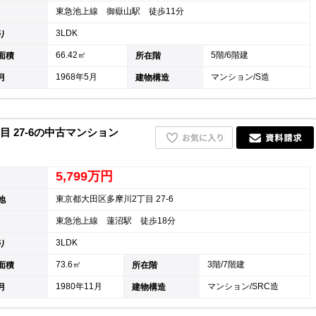
東急池上線 御嶽山駅 徒歩11分
キャリア採用
3LDK
り
66.42㎡
5階/6階建
面積
所在階
1968年5月
マンション/S造
月
建物構造
 27-6の中古マンション
5,799万円
東京都大田区多摩川2丁目 27-6
地
東急池上線 蓮沼駅 徒歩18分
個人情報保護の取
3LDK
り
73.6㎡
3階/7階建
面積
所在階
1980年11月
マンション/SRC造
月
建物構造