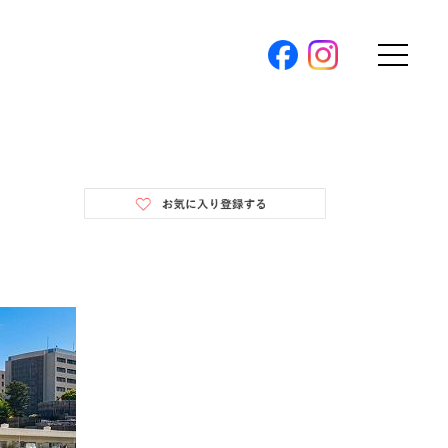
購入トップ
条件から探す
地図から探す
（本社）
学区から探す
ス
町名から探す
弊社限定物件
パノラマ特集
ソアヴィータシリーズ
報
開催中の現地販売会
プ新卒採用