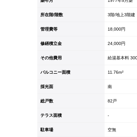
築年月
1977年5月築
所在階/階数
3階/地上3階建
管理費等
18,000円
修繕積立金
24,000円
その他費用
給湯基本料
30
バルコニー面積
11.76m²
採光面
南
総戸数
82戸
テラス面積
-
駐車場
空無