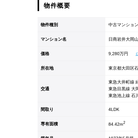
物件概要
物件種別
中古マンショ
マンション名
日商岩井大岡山
価格
9,280万円
所在地
東京都大田区石川
東急大井町線 
交通
東急目黒線 大岡
東急池上線 石川
間取り
4LDK
2
専有面積
84.42m