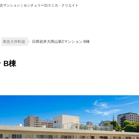
円の中古マンション｜センチュリー21スミカ・クリエイト
ホーム
東急大井町線
日商岩井大岡山第2マンション B棟
お知らせ
 B棟
会社概要
渋谷オフィス
中目黒オフィ
スタッフ紹介
採用情
スミカグルー