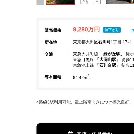
9,280万円
販売価格
値下がり
東京都大田区石川町1丁目 17-1
所在地
東急大井町線
「緑が丘駅」
徒歩
交通
東急目黒線
「大岡山駅」
徒歩1
東急池上線
「石川台駅」
徒歩1
2
専有面積
84.42m
4路線3駅利用可能、最上階南向きにつき採光良好