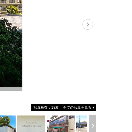
無料会員登録
ログイン
お気に入り物件
物件閲覧履歴
検索履歴
扱い
会員規約
サイトマップ
English Site
写真枚数：18枚
全ての写真を見る