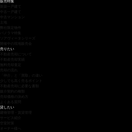
販売特集
新築一戸建て
中古一戸建て
中古マンション
土地
弊社限定物件
パノラマ特集
ソアヴィータシリーズ
開催中の現地販売会
売りたい
不動産売却について
不動産売却実績
無料売却査定
売却の流れ
「仲介」と「買取」の違い
少しでも高く売るポイント
不動産売却に必要な書類
媒介契約の種類
売却価格の決め方
よくある質問
貸したい
建物管理・賃貸管理
サービス紹介
空室対策
オーナー様へ