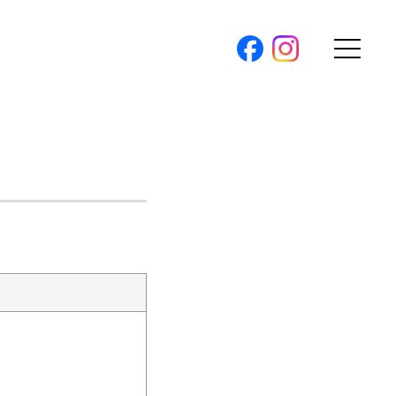
購入トップ
条件から探す
地図から探す
（本社）
学区から探す
ス
町名から探す
弊社限定物件
パノラマ特集
ソアヴィータシリーズ
報
開催中の現地販売会
プ新卒採用