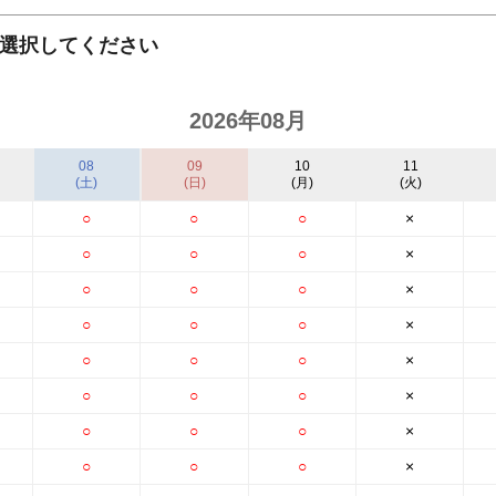
キャリア採用
選択してください
2026年08月
08
09
10
11
(土)
(日)
(月)
(火)
○
○
○
×
○
○
○
×
○
○
○
×
○
○
○
×
個人情報保護の取
○
○
○
×
○
○
○
×
○
○
○
×
○
○
○
×