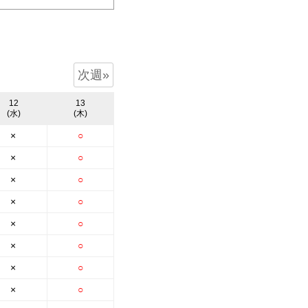
無料会員登録
ログイン
次週»
お気に入り物件
12
13
物件閲覧履歴
(水)
(木)
検索履歴
×
○
×
○
×
○
×
○
扱い
会員規約
サイトマップ
English Site
×
○
×
○
×
○
×
○