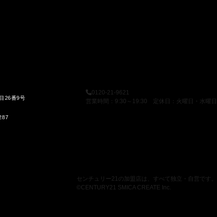
0120-21-9621
目26番9号
営業時間：9:30～19:30 定休日：火曜日・水曜日
287
センチュリー21の加盟店は、すべて独立・自営です。
©CENTURY21 SMICA CREATE Inc.