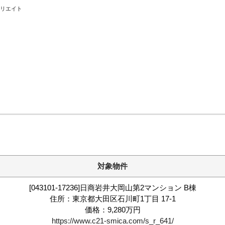
クリエイト
ホーム
お知らせ
会社概要
渋谷オフィス
中目黒オフィ
スタッフ紹介
対象物件
[043101-17236]日商岩井大岡山第2マンション B棟
採用情
住所：東京都大田区石川町1丁目 17-1
価格：9,280万円
https://www.c21-smica.com/s_r_641/
スミカグルー