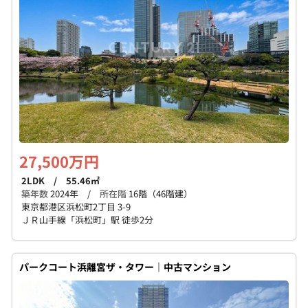
個人情報保護の取扱い
会員規約
サイトマップ
Engli
27,500万円
2LDK / 55.46㎡
築年数
2024年 /
所在階
16階（46階建）
東京都港区浜松町2丁目 3-9
ＪＲ山手線「浜松町」駅 徒歩2分
パークコート浜離宮ザ・タワー｜中古マンション