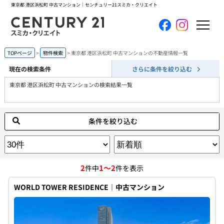
東京都 港区浜松町 中古マンション｜センチュリー21スミカ・クリエイト
ホーム
TOPページ
物件検索
東京都 港区浜松町 中古マンションの不動産情報一覧
現在の検索条件
さらに条件を絞り込む
当社について
東京都 港区浜松町 中古マンションの検索結果一覧
買いたい
条件を絞り込む
売りたい
コンテンツ
2
1～2
件中
件を表示
採用情報
WORLD TOWER RESIDENCE｜中古マンション
会員メニュー