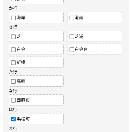
か行
海岸
港南
さ行
芝
芝浦
白金
白金台
新橋
た行
高輪
な行
西麻布
は行
浜松町
ま行