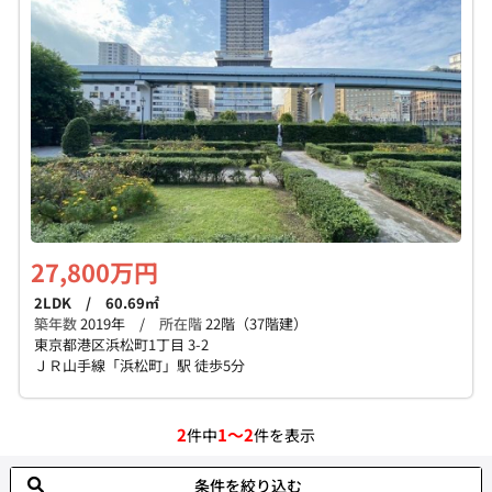
27,800万円
2LDK / 60.69㎡
築年数
2019年 /
所在階
22階（37階建）
東京都港区浜松町1丁目 3-2
ＪＲ山手線「浜松町」駅 徒歩5分
2
1～2
件中
件を表示
条件を絞り込む