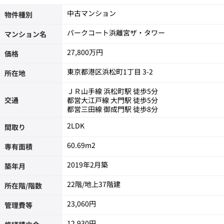
中古マンション
物件種別
パークコート浜離宮ザ・タワー
マンション名
27,800万円
価格
東京都港区浜松町1丁目 3-2
所在地
ＪＲ山手線 浜松町駅 徒歩5分
交通
都営大江戸線 大門駅 徒歩5分
都営三田線 御成門駅 徒歩8分
2LDK
間取り
60.69m
2
専有面積
2019年2月築
築年月
22階/地上37階建
所在階/階数
23,060円
管理費等
12,930円