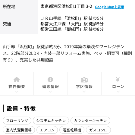
東京都港区浜松町1丁目 3-2
所在地
Google Mapを表示
ＪＲ山手線 「浜松町」駅 徒歩5分
交通
都営大江戸線 「大門」駅 徒歩5分
都営三田線 「御成門」駅 徒歩8分
山手線「浜松町」駅徒歩約5分、2019年築の築浅タワーレジデン
ス、22階部分2LDK・内装一部リフォーム実施、ペット飼育可（細則
有り）、充実した共用施設
物件概要
備考情報
学区情報
ローン
設備・特徴
フローリング
システムキッチン
カウンターキッチン
室内洗濯機置場
エアコン
浴室乾燥機
ガスコンロ