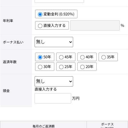
変動金利 (0.920％)
年利率
直接入力する
％
ボーナス払い
50年
45年
40年
35年
返済年数
30年
25年
20年
直接入力する
頭金
万円
ボーナス
毎月のご返済額