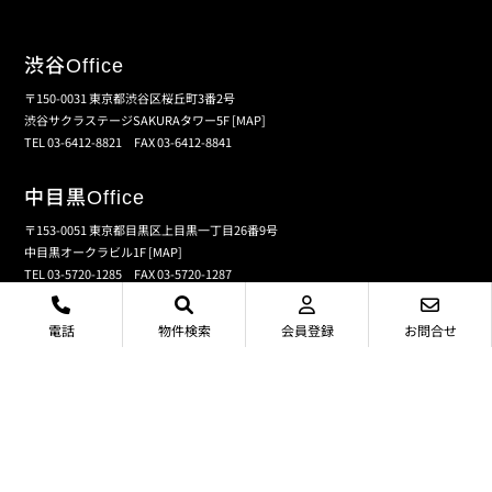
渋谷
Office
〒150-0031 東京都渋谷区桜丘町3番2号
渋谷サクラステージSAKURAタワー5F
[MAP]
TEL 03-6412-8821 FAX 03-6412-8841
中目黒
Office
〒153-0051 東京都目黒区上目黒一丁目26番9号
中目黒オークラビル1F
[MAP]
TEL 03-5720-1285 FAX 03-5720-1287
電話
物件検索
会員登録
お問合せ
個人情報保護の取扱い
会員規約
サイトマップ
センチュリー21の加盟店は、すべて独立・自営です。
©CENTURY21 SMICA CREATE Inc.