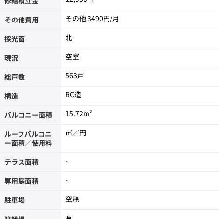
修繕積立金
その他
3490
その他費用
北
採光面
空室
現況
563戸
総戸数
RC造
構造
15.72m²
バルコニー面積
㎡／円
ルーフバルコニ
ー面積／使用料
-
テラス面積
-
専用庭面積
空無
駐車場
有
駐輪場