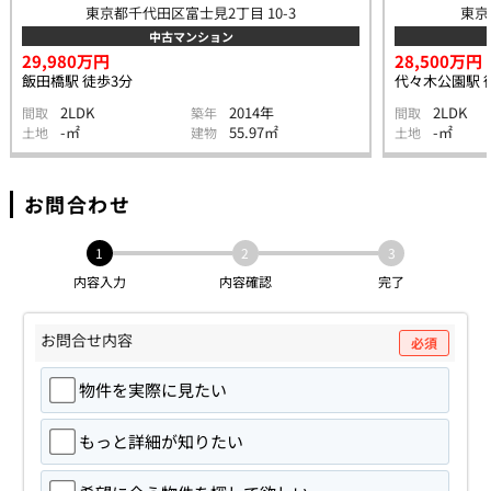
東京都千代田区富士見2丁目 10-3
東京
中古マンション
29,980万円
28,500万円
飯田橋駅 徒歩3分
代々木公園駅 
2LDK
2014年
2LDK
間取
築年
間取
-㎡
55.97㎡
-㎡
土地
建物
土地
お問合わせ
1
2
3
内容入力
内容確認
完了
お問合せ内容
必須
物件を実際に見たい
もっと詳細が知りたい