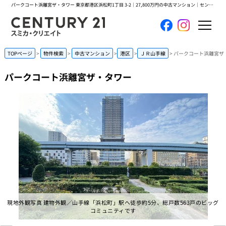
パークコート浜離宮ザ・タワー 東京都港区浜松町1丁目 3-2｜27,800万円の中古マンション｜センチュリー21スミカ・クリエイト
ホーム
TOPページ
物件検索
中古マンション
港区
ＪＲ山手線
パークコート浜離宮ザ
パークコート浜離宮ザ・タワー
当社について
買いたい
売りたい
コンテンツ
採用情報
現地外観写真 建物外観／山手線「浜松町」駅へ徒歩約5分、総戸数563戸のビッグ
会員メニュー
コミュニティです