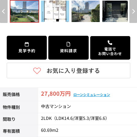
個人情報保護の取扱い
会員規約
サイトマップ
Engli
電話で
見学予約
資料請求
お問い合わせ
27,800万円
販売価格
ローンシミュレーション
中古マンション
物件種別
2LDK（LDK14.6/洋室5.3/洋室6.6）
間取り
60.69m
2
専有面積