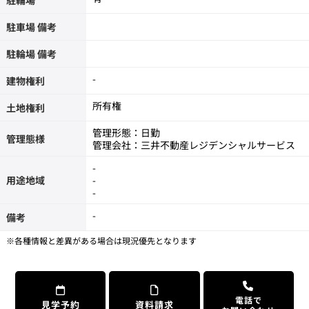
駐車場 備考
駐輪場 備考
-
建物権利
所有権
土地権利
管理形態：日勤
管理態様
管理会社：三井不動産レジデンシャルサービス
-
用途地域
-
-
-
備考
※各種情報と差異がある場合は現況優先となります
電話で
見学予約
資料請求