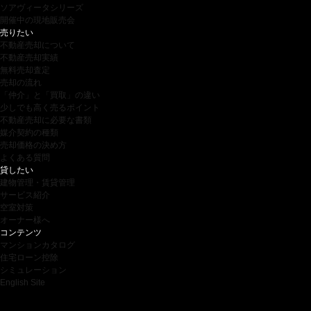
ソアヴィータシリーズ
開催中の現地販売会
売りたい
不動産売却について
不動産売却実績
無料売却査定
売却の流れ
「仲介」と「買取」の違い
少しでも高く売るポイント
不動産売却に必要な書類
媒介契約の種類
売却価格の決め方
よくある質問
貸したい
建物管理・賃貸管理
サービス紹介
空室対策
オーナー様へ
コンテンツ
マンションカタログ
住宅ローン控除
シミュレーション
English Site