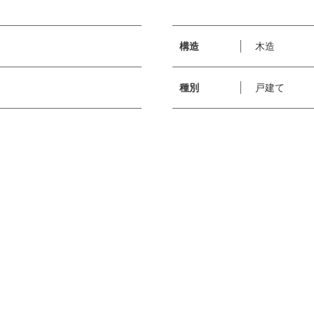
構造
木造
種別
戸建て