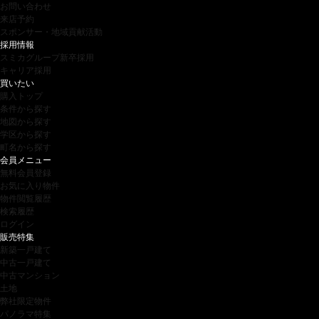
お問い合わせ
来店予約
スポンサー・地域貢献活動
採用情報
スミカグループ新卒採用
キャリア採用
買いたい
購入トップ
条件から探す
地図から探す
学区から探す
町名から探す
会員メニュー
無料会員登録
お気に入り物件
物件閲覧履歴
検索履歴
ログイン
販売特集
新築一戸建て
中古一戸建て
中古マンション
土地
弊社限定物件
パノラマ特集