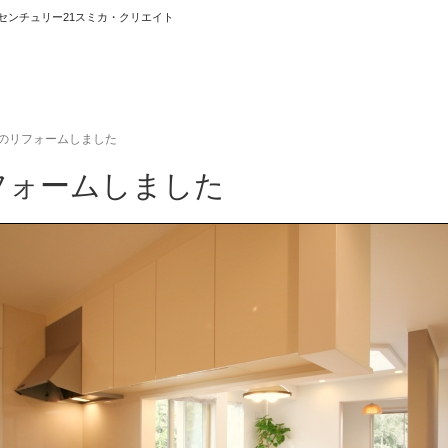
センチュリー21スミカ・クリエイト
ホーム
のリフォームしました
フォームしました
お知らせ
会社概要
渋谷オフィス
中目黒オフィ
スタッフ紹介
採用情
スミカグルー