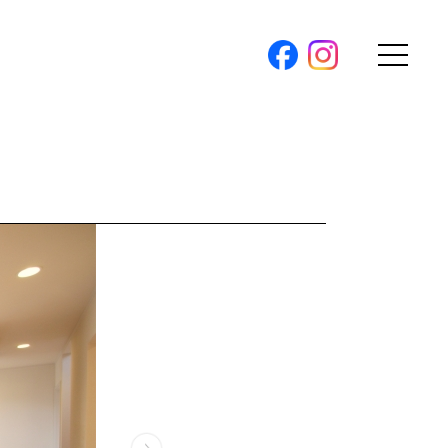
購入トップ
条件から探す
地図から探す
（本社）
学区から探す
ス
町名から探す
弊社限定物件
パノラマ特集
ソアヴィータシリーズ
報
開催中の現地販売会
プ新卒採用