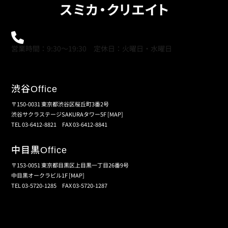
0120-21-9621
営業時間：9:30～19:30 定休日：火曜日・水曜日
渋谷
Office
〒150-0031 東京都渋谷区桜丘町3番2号
渋谷サクラステージSAKURAタワー5F
[MAP]
TEL 03-6412-8821 FAX 03-6412-8841
中目黒
Office
〒153-0051 東京都目黒区上目黒一丁目26番9号
中目黒オークラビル1F
[MAP]
TEL 03-5720-1285 FAX 03-5720-1287
個人情報保護の取扱い
会員規約
サイトマップ