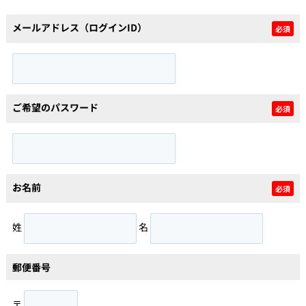
メールアドレス（ログインID）
必須
個人情報保護の取扱い
会員規約
サイトマップ
Engli
ご希望のパスワード
必須
お名前
必須
姓
名
郵便番号
〒