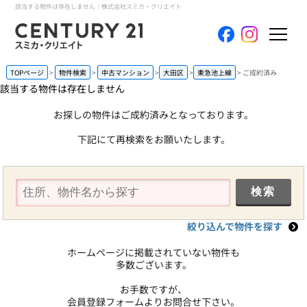
該当する物件は存在しません｜株式会社スミカ・クリエイト
ホーム
TOPページ
物件検索
中古マンション
大田区
東急池上線
ご成約済み
該当する物件は存在しません
当社について
お探しの物件はご成約済みとなっております。
下記にて再検索をお願いたします。
買いたい
売りたい
コンテンツ
絞り込んで物件を探す
採用情報
ホームページに掲載されていない物件も
多数ございます。
会員メニュー
お手数ですが、
会員登録フォームよりお問合せ下さい。