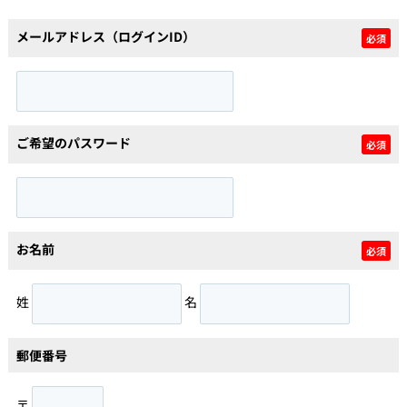
メールアドレス（ログインID）
必須
個人情報保護の取扱い
会員規約
サイトマップ
Engli
ご希望のパスワード
必須
お名前
必須
姓
名
郵便番号
〒