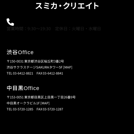
0120-21-9621
営業時間：9:30～19:30 定休日：火曜日・水曜日
渋谷
Office
〒150-0031 東京都渋谷区桜丘町3番2号
渋谷サクラステージSAKURAタワー5F
[MAP]
TEL 03-6412-8821 FAX 03-6412-8841
中目黒
Office
〒153-0051 東京都目黒区上目黒一丁目26番9号
中目黒オークラビル1F
[MAP]
TEL 03-5720-1285 FAX 03-5720-1287
個人情報保護の取扱い
会員規約
サイトマップ