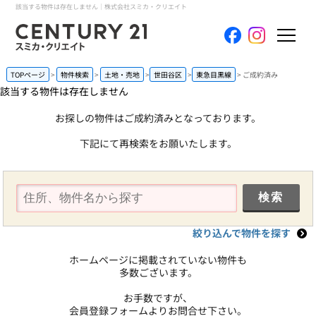
該当する物件は存在しません｜株式会社スミカ・クリエイト
ホーム
TOPページ
物件検索
土地・売地
世田谷区
東急目黒線
ご成約済み
該当する物件は存在しません
当社について
お探しの物件はご成約済みとなっております。
下記にて再検索をお願いたします。
買いたい
売りたい
コンテンツ
絞り込んで物件を探す
採用情報
ホームページに掲載されていない物件も
多数ございます。
会員メニュー
お手数ですが、
会員登録フォームよりお問合せ下さい。