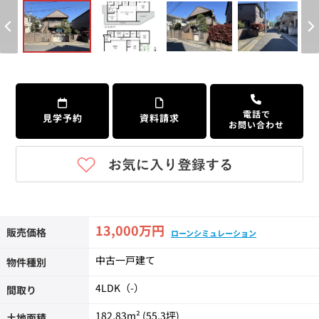
個人情報保護の取扱い
会員規約
サイトマップ
Engli
電話で
見学予約
資料請求
お問い合わせ
13,000万円
販売価格
ローンシミュレーション
中古一戸建て
物件種別
4LDK（-）
間取り
182.83m² (55.3坪)
土地面積