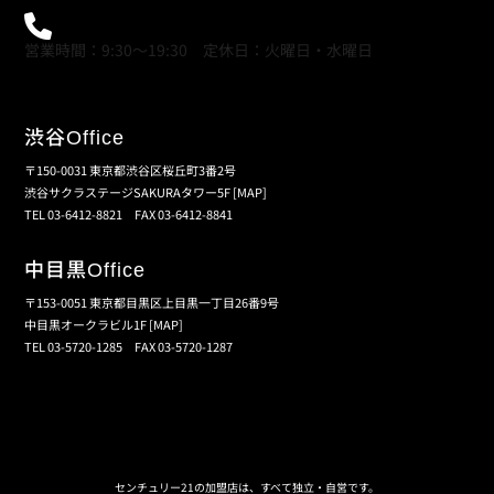
0120-21-9621
営業時間：9:30～19:30 定休日：火曜日・水曜日
渋谷
Office
〒150-0031 東京都渋谷区桜丘町3番2号
渋谷サクラステージSAKURAタワー5F
[MAP]
TEL 03-6412-8821 FAX 03-6412-8841
中目黒
Office
〒153-0051 東京都目黒区上目黒一丁目26番9号
中目黒オークラビル1F
[MAP]
TEL 03-5720-1285 FAX 03-5720-1287
個人情報保護の取扱い
会員規約
サイトマップ
センチュリー21の加盟店は、すべて独立・自営です。