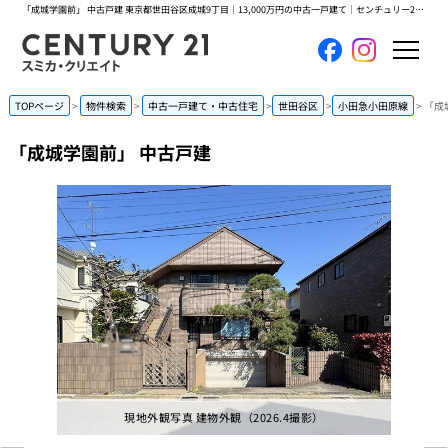
「成城学園前」 中古戸建 東京都世田谷区成城9丁目｜13,000万円の中古一戸建て｜センチュリー21スミカ・クリエイト
ホーム
TOPページ
物件検索
中古一戸建て・中古住宅
世田谷区
小田急小田原線
「成
「成城学園前」 中古戸建
当社について
買いたい
売りたい
コンテンツ
採用情報
会員メニュー
現地外観写真 建物外観（2026.4撮影）