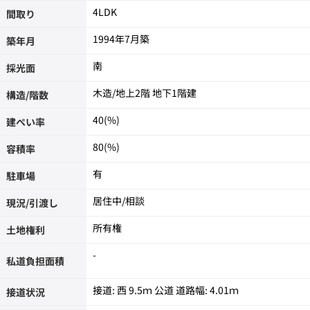
4LDK
間取り
1994年7月築
築年月
南
採光面
木造/
地上2階 地下1階建
構造/階数
40(%)
建ぺい率
80(%)
容積率
有
駐車場
居住中/相談
現況/引渡し
所有権
土地権利
-
私道負担面積
接道: 西 9.5ｍ 公道 道路幅: 4.01ｍ
接道状況