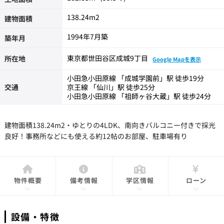
138.24m
2
建物面積
1994年7月築
築年月
東京都世田谷区成城9丁目
所在地
Google Mapを表示
小田急小田原線 「成城学園前」駅 徒歩19分
交通
京王線 「仙川」駅 徒歩25分
小田急小田原線 「祖師ヶ谷大蔵」駅 徒歩24分
建物面積138.24m2・ゆとりの4LDK、南向きバルコニー付きで採光
良好！事務所などにも使える約12帖のお部屋、駐車場有り
物件概要
備考情報
学区情報
ローン
設備・特徴