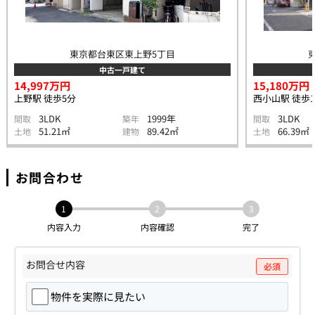
東京都台東区東上野5丁目
中古一戸建て
14,997万円
15,180万円
上野駅 徒歩5分
西小山駅 徒歩1
3LDK
1999年
3LDK
間取
築年
間取
51.21㎡
89.42㎡
66.39㎡
土地
建物
土地
お問合わせ
1
2
3
内容入力
内容確認
完了
お問合せ内容
必須
物件を実際に見たい