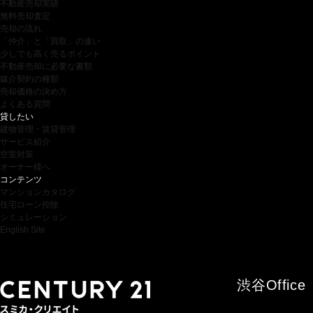
不動産売却実績
無料売却査定
売却の流れ
「仲介」と「買取」の違い
少しでも高く売るポイント
不動産売却に必要な書類
媒介契約の種類
売却価格の決め方
よくある質問
貸したい
建物管理・賃貸管理
サービス紹介
空室対策
オーナー様へ
コンテンツ
マンションカタログ
住宅ローン控除
シミュレーション
English Site
渋谷
Office