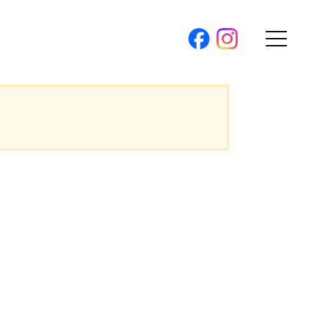
購入トップ
。
条件から探す
。
地図から探す
（本社）
学区から探す
ス
町名から探す
弊社限定物件
パノラマ特集
ソアヴィータシリーズ
報
開催中の現地販売会
プ新卒採用