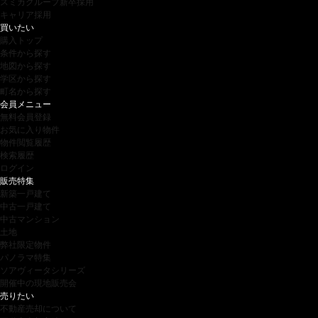
スミカグループ新卒採用
キャリア採用
買いたい
購入トップ
条件から探す
地図から探す
学区から探す
町名から探す
会員メニュー
無料会員登録
お気に入り物件
物件閲覧履歴
検索履歴
ログイン
販売特集
新築一戸建て
中古一戸建て
中古マンション
土地
弊社限定物件
パノラマ特集
ソアヴィータシリーズ
開催中の現地販売会
売りたい
不動産売却について