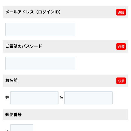
メールアドレス（ログインID）
必須
個人情報保護の取扱い
会員規約
サイトマップ
Engli
ご希望のパスワード
必須
お名前
必須
姓
名
郵便番号
〒