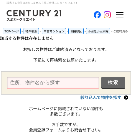
該当する物件は存在しません｜株式会社スミカ・クリエイト
ホーム
TOPページ
物件検索
中古マンション
世田谷区
小田急小田原線
ご成約済み
該当する物件は存在しません
当社について
お探しの物件はご成約済みとなっております。
下記にて再検索をお願いたします。
買いたい
売りたい
コンテンツ
絞り込んで物件を探す
採用情報
ホームページに掲載されていない物件も
多数ございます。
会員メニュー
お手数ですが、
会員登録フォームよりお問合せ下さい。