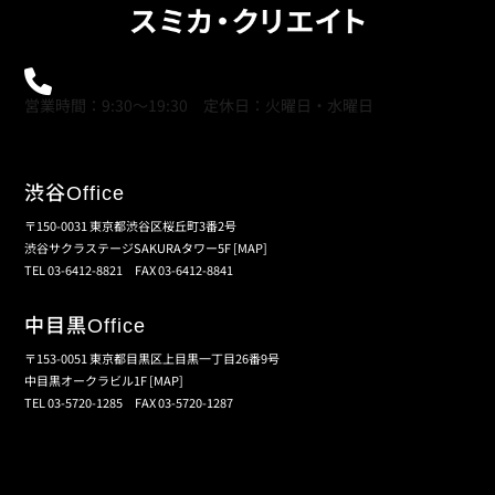
0120-21-9621
営業時間：9:30～19:30 定休日：火曜日・水曜日
渋谷
Office
〒150-0031 東京都渋谷区桜丘町3番2号
渋谷サクラステージSAKURAタワー5F
[MAP]
TEL 03-6412-8821 FAX 03-6412-8841
中目黒
Office
〒153-0051 東京都目黒区上目黒一丁目26番9号
中目黒オークラビル1F
[MAP]
TEL 03-5720-1285 FAX 03-5720-1287
個人情報保護の取扱い
会員規約
サイトマップ