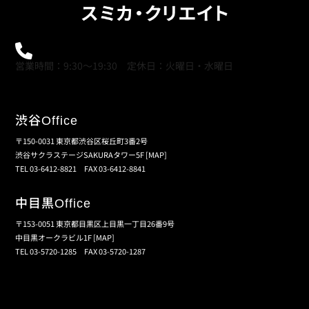
0120-21-9621
営業時間：9:30～19:30 定休日：火曜日・水曜日
渋谷
Office
〒150-0031 東京都渋谷区桜丘町3番2号
渋谷サクラステージSAKURAタワー5F
[MAP]
TEL 03-6412-8821 FAX 03-6412-8841
中目黒
Office
〒153-0051 東京都目黒区上目黒一丁目26番9号
中目黒オークラビル1F
[MAP]
TEL 03-5720-1285 FAX 03-5720-1287
個人情報保護の取扱い
会員規約
サイトマップ