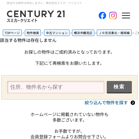
該当する物件は存在しません｜株式会社スミカ・クリエイト
ホーム
TOPページ
物件検索
中古マンション
横浜市鶴見区
ＪＲ京浜東北・根岸線
ご
該当する物件は存在しません
当社について
お探しの物件はご成約済みとなっております。
下記にて再検索をお願いたします。
買いたい
売りたい
コンテンツ
絞り込んで物件を探す
採用情報
ホームページに掲載されていない物件も
多数ございます。
会員メニュー
お手数ですが、
会員登録フォームよりお問合せ下さい。