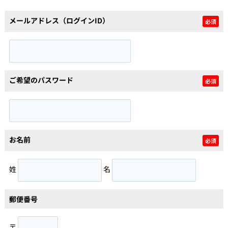
メールアドレス（ログインID）
必須
個人情報保護の取扱い
会員規約
サイトマップ
Engli
ご希望のパスワード
必須
お名前
必須
姓
名
郵便番号
〒