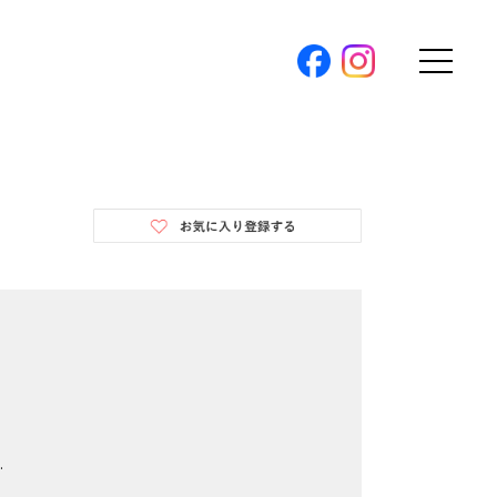
購入トップ
条件から探す
地図から探す
（本社）
学区から探す
ス
町名から探す
弊社限定物件
パノラマ特集
ソアヴィータシリーズ
報
開催中の現地販売会
プ新卒採用