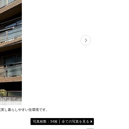
充実し暮らしやすい住環境です。
間取り図 間取
写真枚数：34枚
全ての写真を見る