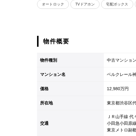
オートロック
TVドアホン
宅配ボックス
物件概要
物件種別
中古マンショ
マンション名
ベルクレール
価格
12,980万円
所在地
東京都渋谷区代々
ＪＲ山手線 代
交通
小田急小田原線
東京メトロ副都