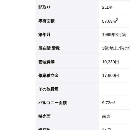
間取り
2LDK
2
専有面積
57.69m
築年月
1999年3月築
所在階/階数
3階/地上7階 
管理費等
10,330円
修繕積立金
17,600円
その他費用
バルコニー面積
9.72m²
採光面
南東