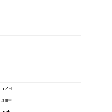
㎡／円
居住中