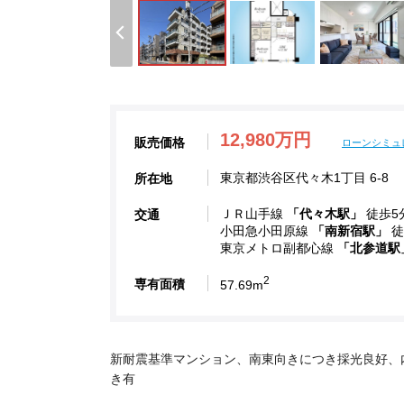
12,980万円
販売価格
ローンシミュ
東京都渋谷区代々木1丁目 6-8
所在地
ＪＲ山手線
「代々木駅」
徒歩5
交通
小田急小田原線
「南新宿駅」
徒
東京メトロ副都心線
「北参道駅
2
専有面積
57.69m
新耐震基準マンション、南東向きにつき採光良好、
き有