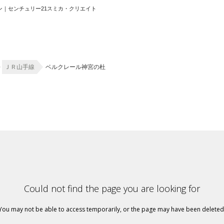
ョン｜センチュリー21スミカ・クリエイト
ホーム
ＪＲ山手線
ベルクレール神宮の杜
お知らせ
会社概要
渋谷オフィス
中目黒オフィ
スタッフ紹介
採用情
スミカグルー