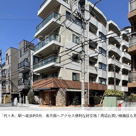
線「代々木」駅へ徒歩約5分、各方面へアクセス便利な好立地！周辺お買い物施設も