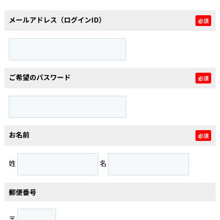
メールアドレス（ログインID）
必須
個人情報保護の取扱い
会員規約
サイトマップ
Engli
ご希望のパスワード
必須
お名前
必須
姓
名
郵便番号
〒