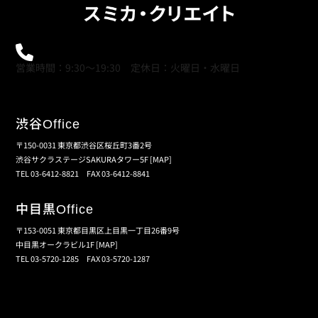
0120-21-9621
営業時間：9:30～19:30 定休日：火曜日・水曜日
渋谷
Office
〒150-0031 東京都渋谷区桜丘町3番2号
渋谷サクラステージSAKURAタワー5F
[MAP]
TEL 03-6412-8821 FAX 03-6412-8841
中目黒
Office
〒153-0051 東京都目黒区上目黒一丁目26番9号
中目黒オークラビル1F
[MAP]
TEL 03-5720-1285 FAX 03-5720-1287
個人情報保護の取扱い
会員規約
サイトマップ