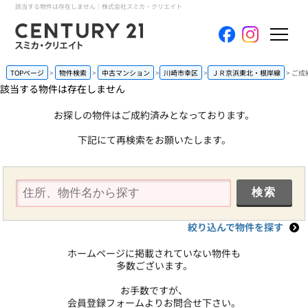
該当する物件は存在しません｜株式会社スミカ・クリエイト
ホーム
TOPページ
物件検索
中古マンション
川崎市幸区
ＪＲ京浜東北・根岸線
ご成
該当する物件は存在しません
当社について
お探しの物件はご成約済みとなっております。
下記にて再検索をお願いたします。
買いたい
売りたい
コンテンツ
絞り込んで物件を探す
採用情報
ホームページに掲載されていない物件も
多数ございます。
会員メニュー
お手数ですが、
会員登録フォームよりお問合せ下さい。